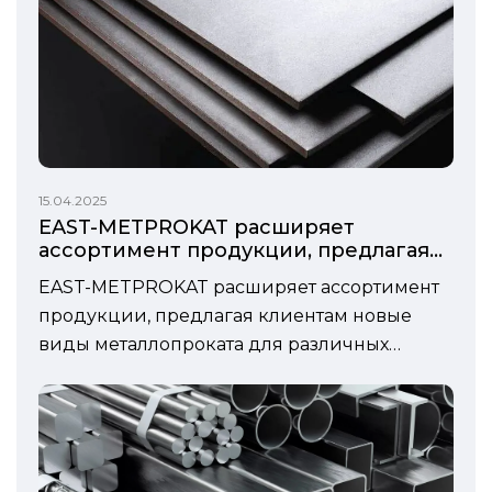
15.04.2025
EAST-METPROKAT расширяет
ассортимент продукции, предлагая
клиентам новые виды
EAST-METPROKAT расширяет ассортимент
металлопроката для различных
продукции, предлагая клиентам новые
отраслей
виды металлопроката для различных
отраслей