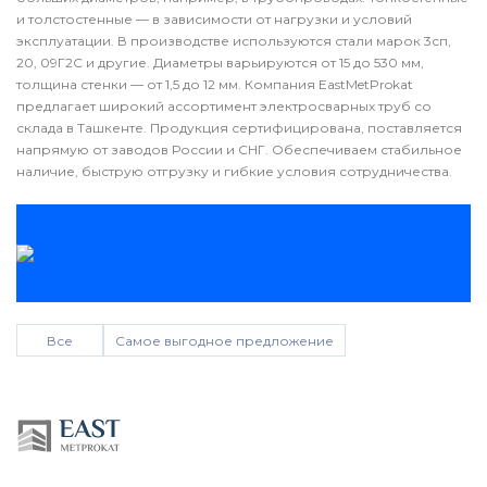
и толстостенные — в зависимости от нагрузки и условий
эксплуатации. В производстве используются стали марок 3сп,
20, 09Г2С и другие. Диаметры варьируются от 15 до 530 мм,
толщина стенки — от 1,5 до 12 мм. Компания EastMetProkat
предлагает широкий ассортимент электросварных труб со
склада в Ташкенте. Продукция сертифицирована, поставляется
напрямую от заводов России и СНГ. Обеспечиваем стабильное
наличие, быструю отгрузку и гибкие условия сотрудничества.
Все
Самое выгодное предложение