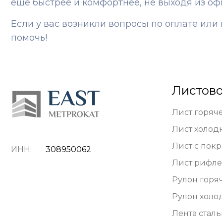
ещё быстрее и комфортнее, не выходя из оф
Если у вас возникли вопросы по оплате ил
помочь!
Листово
Лист горяч
Лист холод
Лист с пок
ИНН:
308950062
Лист рифл
Рулон горя
Рулон холо
Лента стал