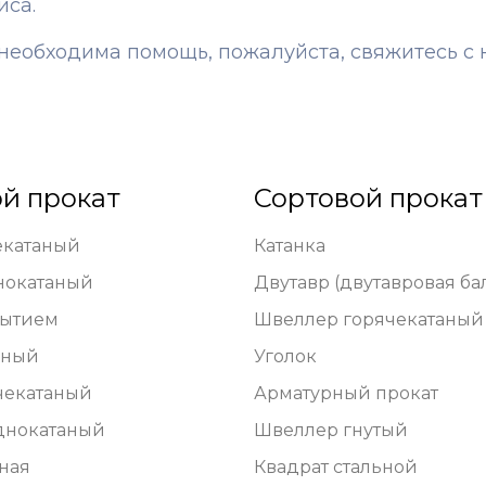
иса.
и необходима помощь, пожалуйста, свяжитесь 
й прокат
Сортовой прокат
екатаный
Катанка
нокатаный
Двутавр (двутавровая ба
рытием
Швеллер горячекатаный
еный
Уголок
чекатаный
Арматурный прокат
днокатаный
Швеллер гнутый
ьная
Квадрат стальной