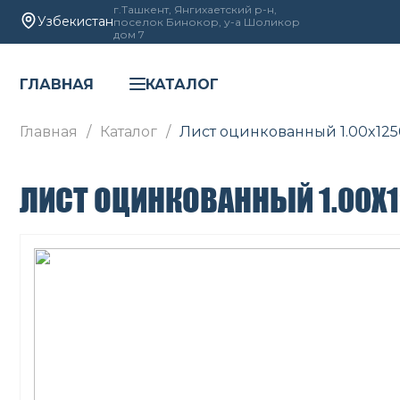
г.Ташкент, Янгихаетский р-н,
Узбекистан
поселок Бинокор, у-а Шоликор
дом 7
ГЛАВНАЯ
КАТАЛОГ
Главная
Каталог
Лист оцинкованный 1.00x12
ЛИСТ ОЦИНКОВАННЫЙ 1.00X