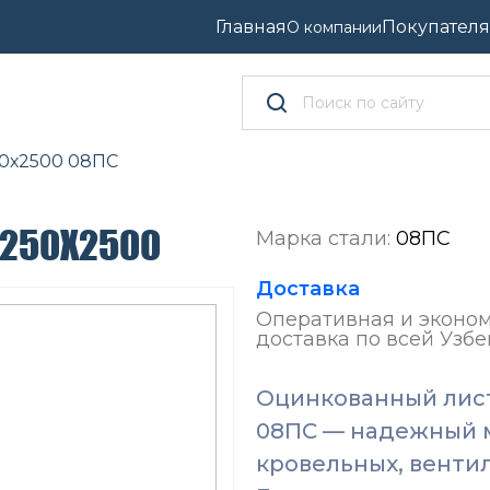
Главная
Покупател
О компании
50х2500 08ПС
1250Х2500
Марка стали:
08ПС
Доставка
Оперативная и эконо
доставка по всей Узбе
Оцинкованный лист 
08ПС — надежный м
кровельных, венти