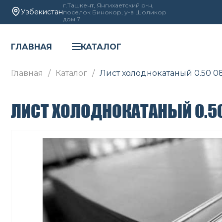
г.Ташкент, Янгихаетский р-н,
Узбекистан
поселок Бинокор, у-а Шоликор
дом 7
ГЛАВНАЯ
КАТАЛОГ
Главная
Каталог
Лист холоднокатаный 0.50 0
ЛИСТ ХОЛОДНОКАТАНЫЙ 0.5