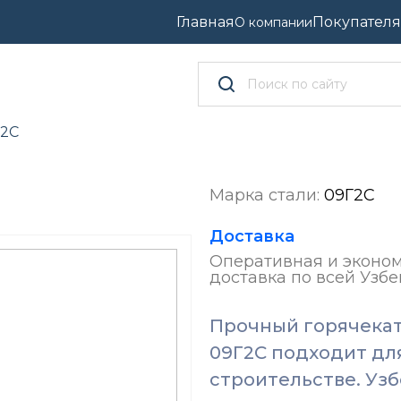
Главная
Покупател
О компании
Г2С
Марка стали:
09Г2С
Доставка
Оперативная и эконо
доставка по всей Узбе
Прочный горячеката
09Г2С подходит дл
строительстве. Узб